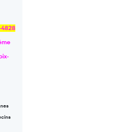
i-4828
téme
oix-
nnes
ecins