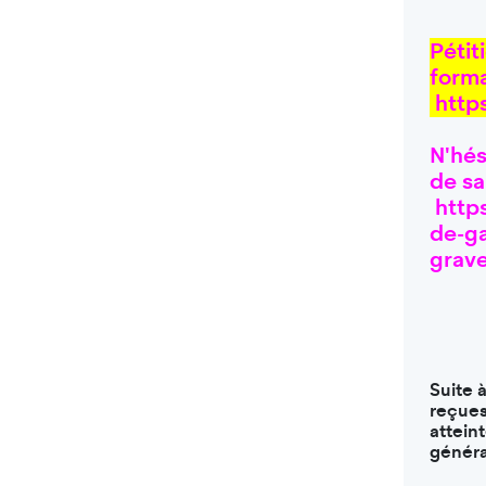
Pétit
form
https
N'hés
de sa
https
de-g
grav
Suite 
reçues
attein
généra