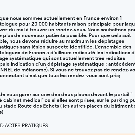
que nous sommes actuellement en France environ 1
ologue pour 20 000 habitants raison principale pour laqu
vez du mal à trouver un rendez-vous. Nous souhaitons po
le plus de nouveaux patients possible. Pour que cela soit
able, nous devons réduire au maximum les dépistages
atiques sans lésion suspecte identifiée. L'ensemble des
ologues de France a d'ailleurs rediscuté les indications 
age systématique qui sont actuellement très réduites
ipale indication d'un dépistage systématique : antécéden
NEL de mélanome). Si vous ne trouvez pas de rendez-v
onnectant c'est que tous les rendez-vous sont pris;
de vous garer sur une des deux places devant le portail "
é cabinet médical" ou si elles sont prises, sur le parking pu
u stade Route des Echets ( les autres places du bâtiment 
s)
 D ACTES PRATIQUES