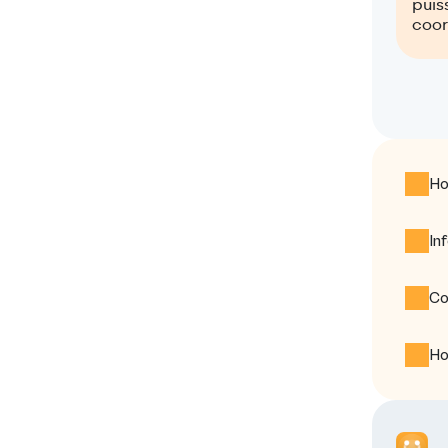
puis
coo
Ho
In
Co
Ho