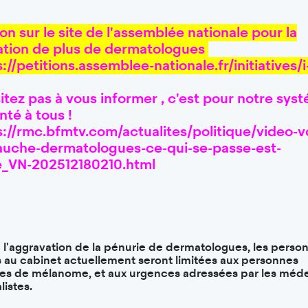
ion sur le site de l'assemblée nationale pour la
ation de plus de dermatologues
://petitions.assemblee-nationale.fr/initiatives/
itez pas à vous informer , c'est pour notre sys
nté à tous !
://rmc.bfmtv.com/actualites/politique/video-v
auche-dermatologues-ce-qui-se-passe-est-
e_VN-202512180210.html
à l'aggravation de la pénurie de dermatologues, les perso
 au cabinet actuellement seront limitées aux personnes
tes de mélanome, et aux urgences adressées par les méd
listes.