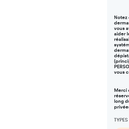
Notez 
dermat
vous a
aider 
réalis
systém
dermat
dépist
(princ
PERSON
vous c
Merci 
réserv
long d
privée
TYPES