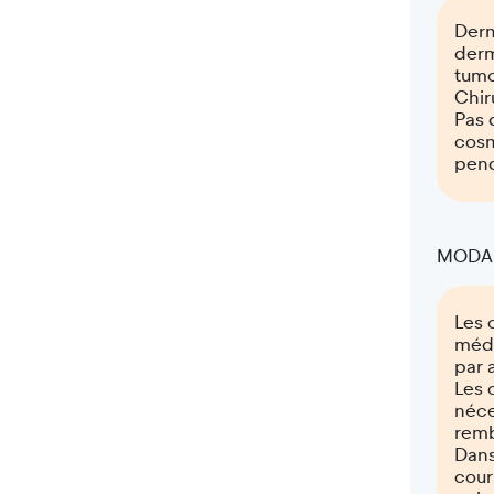
Derm
derm
tumo
Chir
Pas 
cosm
pend
MODAL
Les 
méde
par 
Les 
néce
remb
Dans
cour