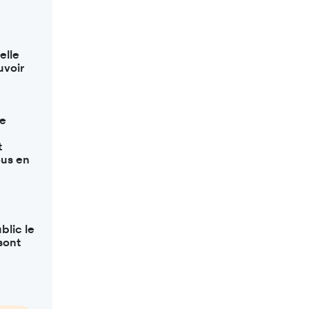
elle
uvoir
de
t
ous en
blic le
sont