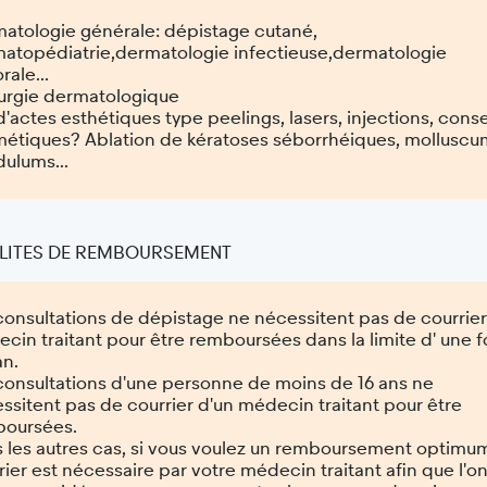
atologie générale: dépistage cutané,
atopédiatrie,dermatologie infectieuse,dermatologie
rale...
urgie dermatologique
d'actes esthétiques type peelings, lasers, injections, conse
étiques? Ablation de kératoses séborrhéiques, molluscu
ulums...
ITES DE REMBOURSEMENT
consultations de dépistage ne nécessitent pas de courrie
cin traitant pour être remboursées dans la limite d' une f
an.
consultations d'une personne de moins de 16 ans ne
ssitent pas de courrier d'un médecin traitant pour être
oursées.
 les autres cas, si vous voulez un remboursement optimum
rier est nécessaire par votre médecin traitant afin que l'o